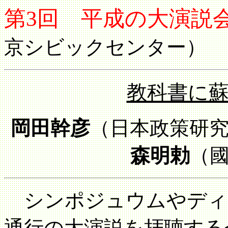
第3回 平成の大演説
京シビックセンター）
教科書に
岡田幹彦
（日本政策研
森明勅
（
シンポジュウムやディ
通行の大演説を拝聴する