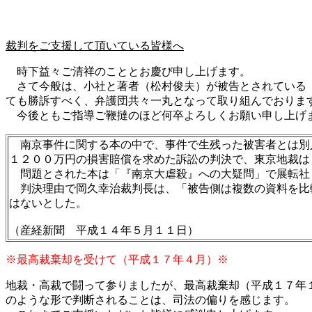
裁判をご支援して頂いている皆様へ
時下益々ご清祥のこととお慶び申し上げます。
さて今般は、小社と著者（松村俊夫）が被告とされている『
ても勝訴すべく、弁護団共々一丸となって取り組んでおりま
今後ともご指導ご鞭撻のほど何卒よろしくお願い申し上げま
南京事件に関する本の中で、事件で生残った被害者とは別
１２００万円の損害賠償を求めた訴訟の判決で、東京地裁は
問題とされた本は「『南京大虐殺』への大疑問」で展転社
判決理由で岡久幸治裁判長は、「被告側は複数の資料を比
はないとした。
（産経新聞 平成１４年５月１１日）
※最高裁棄却を受けて（平成１７年４月）※
地裁・高裁で闘って参りましたが、最高裁棄却（平成１７年１
のような形で判断されることは、司法の偏りを感じます。