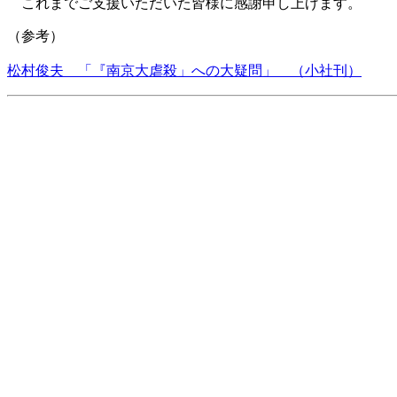
これまでご支援いただいた皆様に感謝申し上げます。
（参考）
松村俊夫 「『南京大虐殺」への大疑問」 （小社刊）