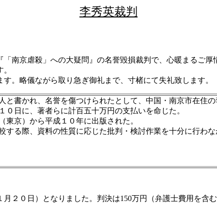
李秀英裁判
「南京虐殺」への大疑問』の名誉毀損裁判で、心暖まるご厚
す。
す。略儀ながら取り急ぎ御礼まで、寸楮にて失礼致します。
人と書かれ、名誉を傷つけられたとして、中国・南京市在住の
１０日に、著者らに計百五十万円の支払いを命じた。
（東京）から平成１０年に出版された。
較する際、資料の性質に応じた批判・検討作業を十分に行わな
月２０日）となりました。判決は150万円（弁護士費用を含