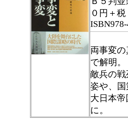
Ｂ５判並
０円＋税
ISBN978-
両事変の
で解明。
敵兵の戦
姿や、国
大日本帝
に。