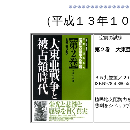
（平成１３年１
―空前の試練―
第２巻 大東
栄光と悲
Ｂ５判並製／２
ISBN978-4-88656
植民地支配勢力
悲劇をシベリア