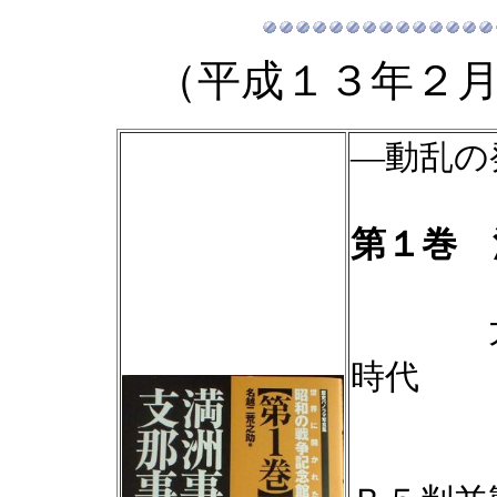
（平成１３年２
―動乱の
第１巻 
大陸を
時代