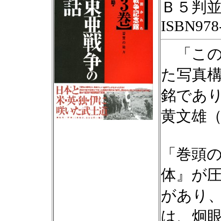
Ｂ５判
ISBN978-
「この
た写真
銘であ
黄文雄
「巻頭
体』が
があり
は、炯