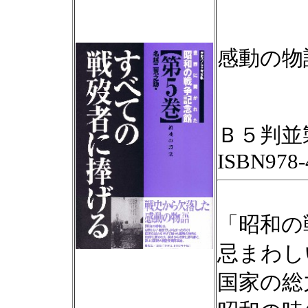
戦
感動の物
Ｂ５判並
ISBN978-
「昭和の
忌まわし
国家の総