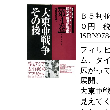
Ｂ５判
０円＋
ISBN978-
フィリ
ム、タ
広がっ
展開。
大東亜
見えて