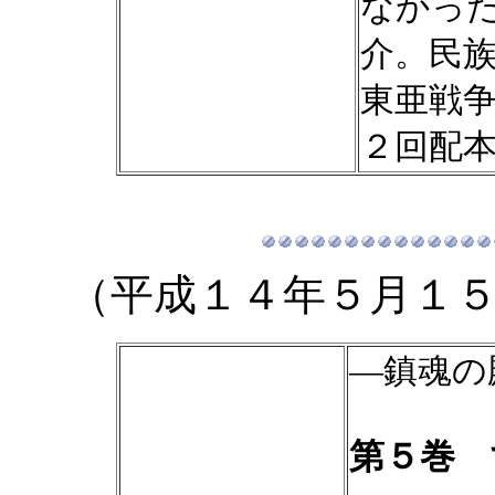
なかっ
介。民
東亜戦
２回配
（平成１４年５月１
―鎮魂の
第５巻 