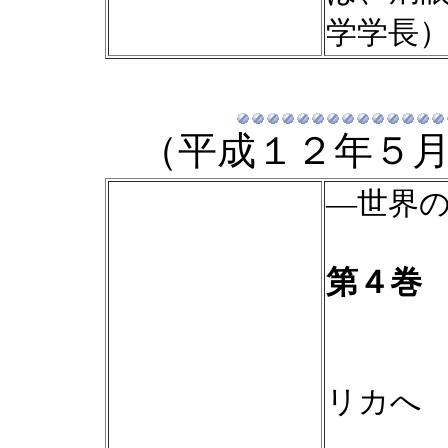
学学長
（平成１２年５
―世界
第４巻
波は
リカへ