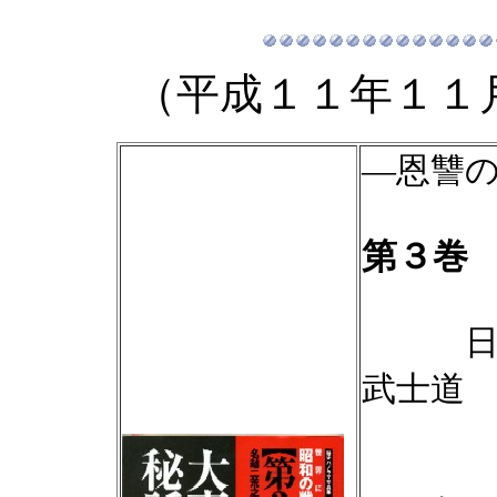
（平成１１年１１
―恩讐
第３巻
日本と
武士道