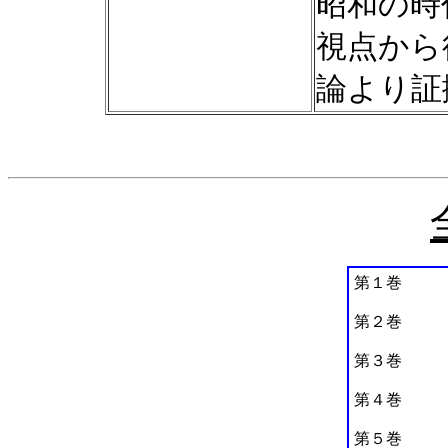
昭和の時
視点から
論より証
第１巻 満
第２巻 大
第３巻 大
第４巻 大
第５巻 す