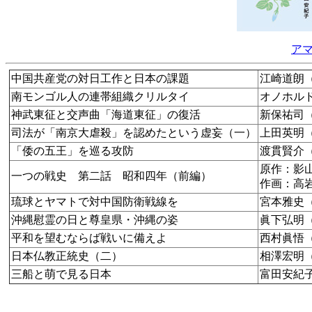
ア
中国共産党の対日工作と日本の課題
江崎道朗
南モンゴル人の連帯組織クリルタイ
オノホル
神武東征と交声曲「海道東征」の復活
新保祐司
司法が「南京大虐殺」を認めたという虚妄（一）
上田英明
「倭の五王」を巡る攻防
渡貫賢介
原作：影
一つの戦史 第二話 昭和四年（前編）
作画：高
琉球とヤマトで対中国防衛戦線を
宮本雅史
沖縄慰霊の日と尊皇県・沖縄の姿
眞下弘明
平和を望むならば戦いに備えよ
西村眞悟
日本仏教正統史（二）
相澤宏明
三船と萌で見る日本
富田安紀