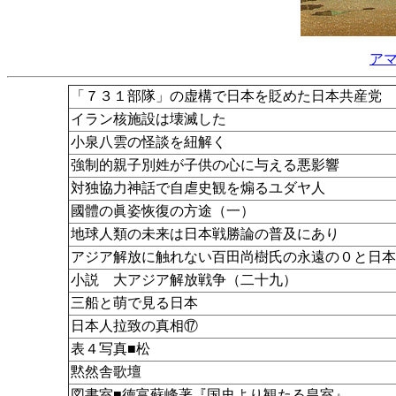
ア
「７３１部隊」の虚構で日本を貶めた日本共産党
イラン核施設は壊滅した
小泉八雲の怪談を紐解く
強制的親子別姓が子供の心に与える悪影響
対独協力神話で自虐史観を煽るユダヤ人
國體の眞姿恢復の方途（一）
地球人類の未来は日本戦勝論の普及にあり
アジア解放に触れない百田尚樹氏の永遠の０と日本
小説 大アジア解放戦争（二十九）
三船と萌で見る日本
日本人拉致の真相⑰
表４写真■松
黙然舎歌壇
図書室■徳富蘇峰著『国史より観たる皇室』