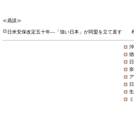
≪鼎談≫
日米安保改定五十年―「強い日本」が同盟を立て直す 
沖
徳
日
奈
ア
日
生
ミ