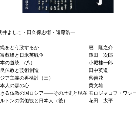
櫻井よしこ・田久保忠衛・遠藤浩一
縄をどう政するか
惠 隆之介
富蘇峰と日米英戦争
澤田 次郎
本の道統 (八)
小堀桂一郎
良仏教と芸術創造
田中英道
ジア主義の再検討（三）
呉善花
本人の森の心
黄文雄
きる仏教の国ロシア――その歴史と現在
モロジャコフ・ワシ
ルトンの労働観と日本人（後）
花田 太平