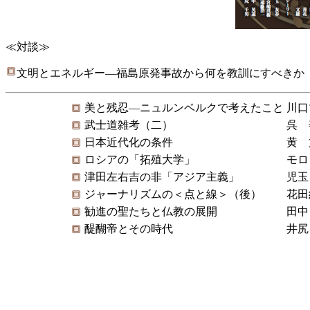
≪対談≫
文明とエネルギー―福島原発事故から何を教訓にすべきか
美と残忍―ニュルンベルクで考えたこと
川口
武士道雑考（二）
呉 
日本近代化の条件
黄 
ロシアの「拓殖大学」
モロ
津田左右吉の非「アジア主義」
児玉
ジャーナリズムの＜点と線＞（後）
花田
勧進の聖たちと仏教の展開
田中
醍醐帝とその時代
井尻