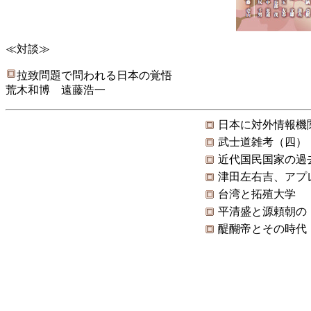
≪対談≫
拉致問題で問われる日本の覚悟
荒木和博 遠藤浩一
日本に対外情報機
武士道雑考（四）
近代国民国家の過
津田左右吉、アプ
台湾と拓殖大学
平清盛と源頼朝の
醍醐帝とその時代