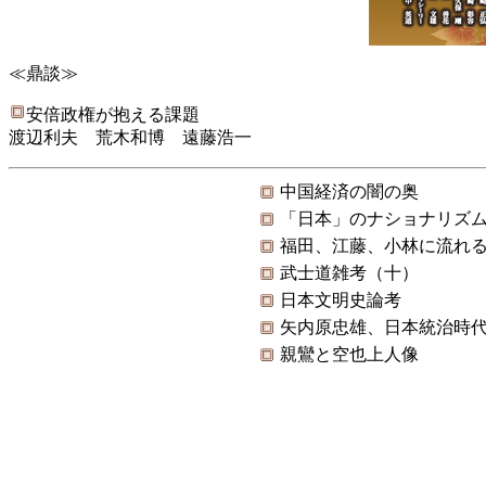
≪鼎談≫
安倍政権が抱える課題
渡辺利夫 荒木和博 遠藤浩一
中国経済の闇の奥
「日本」のナショナリズ
福田、江藤、小林に流れ
武士道雑考（十）
日本文明史論考
矢内原忠雄、日本統治時
親鸞と空也上人像