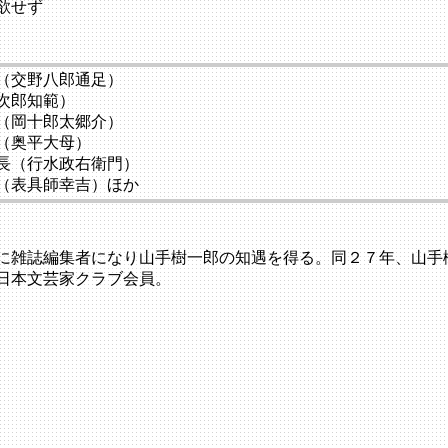
欲せず
（交野八郎通足）
次郎知範）
（岡十郎太郷介）
（奥平大母）
長（行水政右衛門）
（表具師幸吉）ほか
に雑誌編集者になり山手樹一郎の知遇を得る。同２７年、山手
日本文芸家クラブ会員。