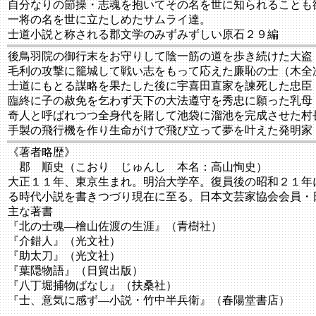
自分なりの節操・志魂を抱いてその名を世に知られることも
一将の名を世に立たしめたサムライ達。
士道小説と称される郡文学のみずみずしい原石２９編
後鳥羽院の御行末をお守りして陰一筋の道を歩き続けた大盗
毛利の攻撃に籠城して戦い志をもって応えた廉恥の士（木全
士道にもとる謀略を果たした後に宇喜田直家を諫死した忠臣
臨終に子の赦免を乞わず天下の大法遵守を秀忠に願った乳母
奇人と呼ばれつつ全身代を賭して池袋に溜池を完成させた村
手製の飛行機を作り生命がけで飛び立って夢を叶えた発明家
《著者略歴》
郡 順史（こおり じゅんし 本名：高山恂史）
大正１１年、東京生まれ。明治大学卒。復員後の昭和２１年
る時代小説を書きつづり現在に至る。日本文芸家協会会員・
主な著書
『北の士魂―檜山佐渡の生涯』（青樹社）
『介錯人』（光文社）
『助太刀』（光文社）
『葉隠物語』（日貿出版）
『八丁堀捕物ばなし』（扶桑社）
『士、意気に感ず―小説・竹中半兵衛』（春陽堂書店）