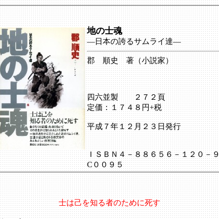
地の士魂
―日本の誇るサムライ達―
郡 順史 著（小説家）
四六並製 ２７２頁
定価：１７４８円+税
平成７年１２月２３日発行
ＩＳＢＮ４－８８６５６－１２０－
C００９５
士は己を知る者のために死す