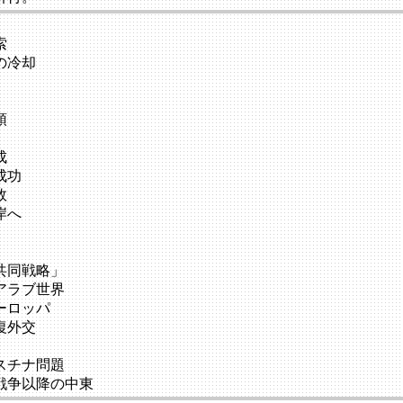
索
の冷却
頭
成
成功
敗
岸へ
共同戦略」
アラブ世界
ーロッパ
復外交
スチナ問題
戦争以降の中東