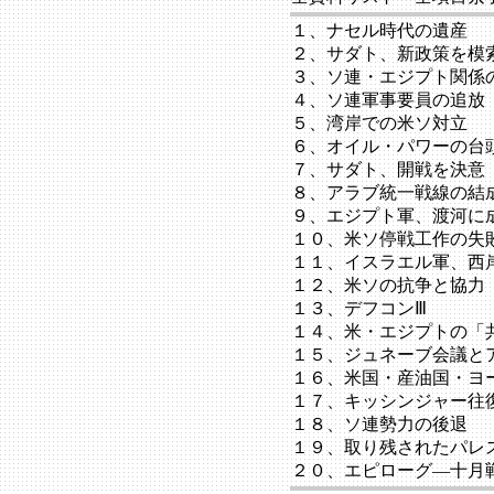
１、ナセル時代の遺産
２、サダト、新政策を模
３、ソ連・エジプト関係
４、ソ連軍事要員の追放
５、湾岸での米ソ対立
６、オイル・パワーの台
７、サダト、開戦を決意
８、アラブ統一戦線の結
９、エジプト軍、渡河に
１０、米ソ停戦工作の失
１１、イスラエル軍、西
１２、米ソの抗争と協力
１３、デフコンⅢ
１４、米・エジプトの「
１５、ジュネーブ会議と
１６、米国・産油国・ヨ
１７、キッシンジャー往
１８、ソ連勢力の後退
１９、取り残されたパレ
２０、エピローグ―十月