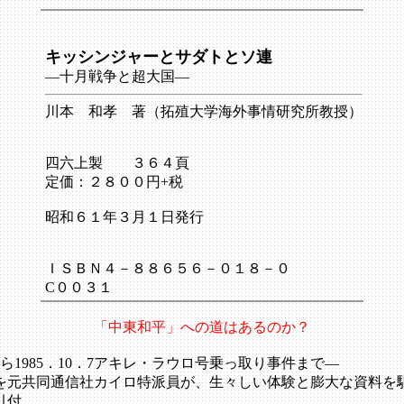
キッシンジャーとサダトとソ連
―十月戦争と超大国―
川本 和孝 著（拓殖大学海外事情研究所教授）
四六上製 ３６４頁
定価：２８００円+税
昭和６１年３月１日発行
ＩＳＢＮ４－８８６５６－０１８－０
C００３１
「中東和平」への道はあるのか？
去から1985．10．7アキレ・ラウロ号乗っ取り事件まで―
を元共同通信社カイロ特派員が、生々しい体験と膨大な資料を
引付。