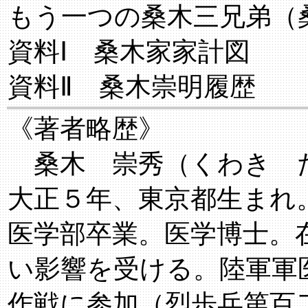
もう一つの桑木三兄弟（
資料Ⅰ 桑木家家計図
資料Ⅱ 桑木崇明履歴
《著者略歴》
桑木 崇秀（くわき 
大正５年、東京都生まれ
医学部卒業。医学博士。
い影響を受ける。陸軍軍
作戦に参加（烈歩兵第百