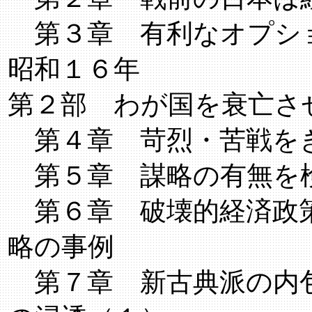
第３章 有利なオプシ
昭和１６年
第２部 わが国を衰亡さ
第４章 苛烈・苦戦を
第５章 謀略の有無を
第６章 破壊的経済政
略の事例
第７章 新古典派の内