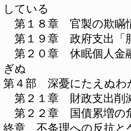
している
第１８章 官製の欺瞞
第１９章 政府支出「肥
第２０章 休眠個人金融
ぎぬ
第４部 深憂にたえぬわ
第２１章 財政支出削
第２２章 国債累増の
終章 不条理への反抗と