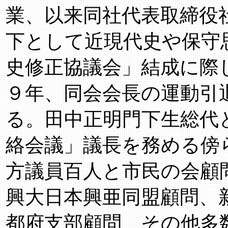
業、以来同社代表取締役
下として近現代史や保守
史修正協議会」結成に際
９年、同会会長の運動引
る。田中正明門下生総代
絡会議」議長を務める傍
方議員百人と市民の会顧
興大日本興亜同盟顧問、
都府支部顧問、その他多