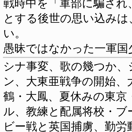
戦時中を「軍部に騙され
とする後世の思い込みは
い。
愚昧ではなかった一軍国
シナ事変、歌の幾つか、
ン、大東亜戦争の開始、
鶴・大鳳、夏休みの東京
ル、教練と配属将校・ブ
ビー戦と英国捕虜、勤労