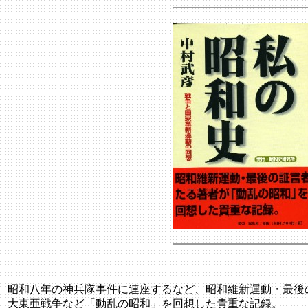
昭和八年の神兵隊事件に連座するなど、昭和維新運動・最後
大東亜戦争など「動乱の昭和」を回想した貴重な記録。