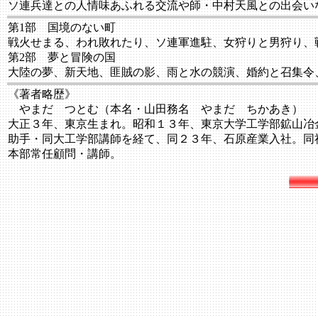
ソ連兵達との人情味あふれる交流や師・中村天風との出会い
第1部 国境のない町
戦火せまる、われ敗れたり、ソ連軍進駐、女狩りと男狩り、
第2部 夢と冒険の国
大陸の夢、新天地、匪賊の影、雨と水の競演、婚約と召集令
《著者略歴》
やまだ つとむ（本名・山田務名 やまだ ちかあき）
大正３年、東京生まれ。昭和１３年、東京大学工学部鉱山冶
助手・同大工学部講師を経て、同２３年、石原産業入社。同
本部常任顧問・講師。