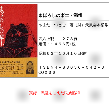
まぼろしの楽土・満州
やまだ つとむ 著（財）天風会本部常
四六上製 ２７８頁
定価：１４５６円+税
昭和６３年１０月１０日発行
ＩＳＢＮ４－８８６５６－０４２－３
CO０３６
実録・戦乱をこえた民族協和