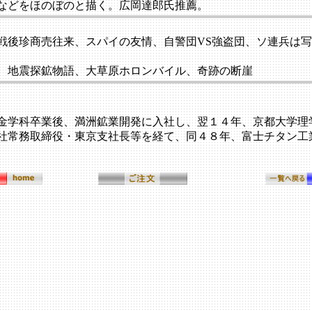
などをほのぼのと描く。広岡達郎氏推薦。
戦後珍商売往来、スパイの友情、自警団VS強盗団、ソ連兵は
、地震探鉱物語、大草原ホロンバイル、奇跡の断崖
金学科卒業後、満洲鉱業開発に入社し、翌１４年、京都大学理
社常務取締役・東京支社長等を経て、同４８年、富士チタン工