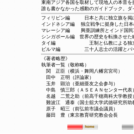
東南アジア各国を取材して現地人の本音を
誰も書かなかった感動のガイドブック。ダ
フィリピン編 日本と共に独立旗を掲
インドネシア編 独立戦争に挺身した日本
マレーシア編 興亜訓練所とインド国民
シンガポール編 世界の歴史を転換させた
タイ編 王制と仏教による独立
ビルマ編 三十人志士の活躍とバー
《著者略歴》
執筆者一覧（敬称略）
関 正臣（横浜・舞岡八幡宮宮司）
田中 正明（評論家）
玉井 顕治（亜細亜友之会参与）
中島 慎三郎（ＡＳＥＡＮセンター代表
名越 二荒之助（前高千穂商科大学教授
難波江 通泰（国士舘大学武徳研究所助
原子 昭三（前弘前市議会議員）
藤田 豊（東京教育研究教会会長