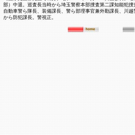
部）中退。巡査長当時から埼玉警察本部捜査第二課知能犯捜
自動車警ら隊長、装備課長、警ら部理事官兼外勤課長、川越
から防犯課長。警視正。