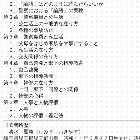
２、『論語』はどのように読んだらいいか
３、警察における『論語』の実験
第２章 警察職員と公生活
１、公生活上の一般的な在り方
２、各種の事故防止
第３章 警察職員と私生活
１、父母をはじめ家族を大事にすること
２、私生活の在り方
３、交友関係の在り方
第４章 自己啓発と部下の指導教育
１、自己啓発
２、部下の指導教養
第５章 幹部の在り方
１、上司・部下・同僚との関係
２、幹部の心得
第６章 人事と人物評価
１、人事
２、人物の評価・鑑定法
《著者略歴》
清水 熙康（しみず おきやす）
埼玉県児玉郡児玉町出身、昭和１１年５月２７日生まれ。昭